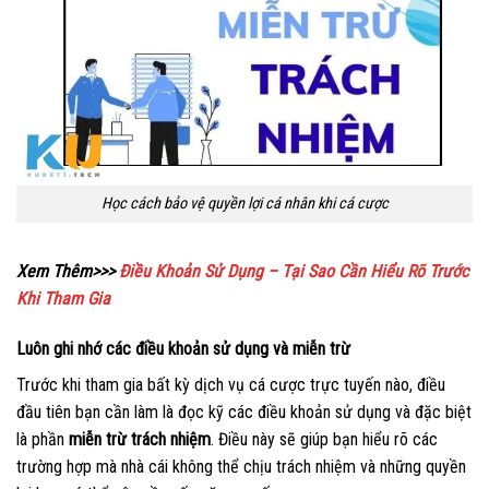
Học cách bảo vệ quyền lợi cá nhân khi cá cược
Xem Thêm>>>
Điều Khoản Sử Dụng – Tại Sao Cần Hiểu Rõ Trước
Khi Tham Gia
Luôn ghi nhớ các điều khoản sử dụng và miễn trừ
Trước khi tham gia bất kỳ dịch vụ cá cược trực tuyến nào, điều
đầu tiên bạn cần làm là đọc kỹ các điều khoản sử dụng và đặc biệt
là phần
miễn trừ trách nhiệm
. Điều này sẽ giúp bạn hiểu rõ các
trường hợp mà nhà cái không thể chịu trách nhiệm và những quyền