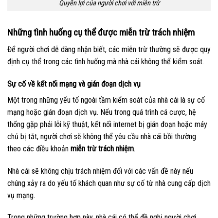
Quyền lợi của người chơi với miễn trừ
Những tình huống cụ thể được miễn trừ trách nhiệm
Để người chơi dễ dàng nhận biết, các miễn trừ thường sẽ được quy
định cụ thể trong các tình huống mà nhà cái không thể kiểm soát.
Sự cố về kết nối mạng và gián đoạn dịch vụ
Một trong những yếu tố ngoài tầm kiểm soát của nhà cái là sự cố
mạng hoặc gián đoạn dịch vụ. Nếu trong quá trình cá cược, hệ
thống gặp phải lỗi kỹ thuật, kết nối internet bị gián đoạn hoặc máy
chủ bị tắt, người chơi sẽ không thể yêu cầu nhà cái bồi thường
theo các điều khoản
miễn trừ trách nhiệm
.
Nhà cái sẽ không chịu trách nhiệm đối với các vấn đề này nếu
chúng xảy ra do yếu tố khách quan như sự cố từ nhà cung cấp dịch
vụ mạng.
Trong những trường hợp này, nhà cái có thể đề nghị người chơi