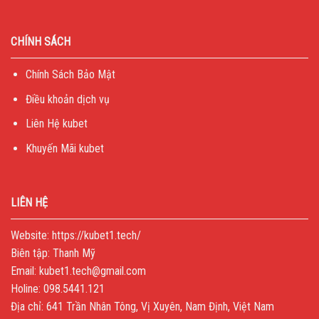
CHÍNH SÁCH
Chính Sách Bảo Mật
Điều khoản dịch vụ
Liên Hệ kubet
Khuyến Mãi kubet
LIÊN HỆ
Website:
https://kubet1.tech/
Biên tập: Thanh Mỹ
Email:
kubet1.tech@gmail.com
Holine: 098.5441.121
Địa chỉ: 641 Trần Nhân Tông, Vị Xuyên, Nam Định, Việt Nam