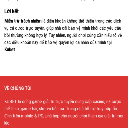
Lời kết
Miễn trừ trách nhiệm
là điều khoản không thể thiếu trong các dịch
vụ cá cược trực tuyến, giúp nhà cái bảo vệ mình khỏi các yêu cầu
bồi thường không hợp lý. Tuy nhiên, người chơi cũng cần hiểu rõ về
các điều khoản này để bảo vệ quyền lợi cá nhân của mình tại
Kubet
.
VỀ CHÚNG TÔI
KUBET
là cổng game giải trí trực tuyến cung cấp casino, cá cược
thể thao, game bài, slot và bắn cá. Trang chủ hỗ trợ truy cập ổn
định trên mobile & PC, phù hợp cho người chơi tham gia giải trí mọi
lúc.